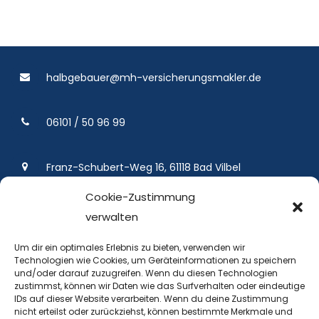
halbgebauer@mh-versicherungsmakler.de
06101 / 50 96 99
Franz-Schubert-Weg 16, 61118 Bad Vilbel
Cookie-Zustimmung
verwalten
Um dir ein optimales Erlebnis zu bieten, verwenden wir
Technologien wie Cookies, um Geräteinformationen zu speichern
MH Versicherungsmakler UG Martin Halbgebauer ist ihr
und/oder darauf zuzugreifen. Wenn du diesen Technologien
zustimmst, können wir Daten wie das Surfverhalten oder eindeutige
Versicherungsmakler in Bad Vilbel und Umkreis.
IDs auf dieser Website verarbeiten. Wenn du deine Zustimmung
nicht erteilst oder zurückziehst, können bestimmte Merkmale und