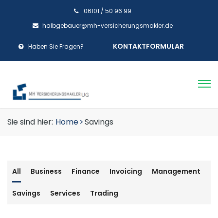
06101 / 50 96 99
halbgebauer@mh-versicherungsmakler.de
KONTAKTFORMULAR
Haben Sie Fragen?
Sie sind hier:
Home
>
Savings
All
Business
Finance
Invoicing
Management
Savings
Services
Trading