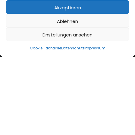
Akzeptieren
Ablehnen
Einstellungen ansehen
Cookie-Richtlinie
Datenschutz
Impressum
Oldtimerversicherung Darmstadt – Ihre wertvolle
Investition schützen
Oldtimer sind nicht nur Fahrzeuge, sie sind ein Stück
Geschichte auf Rädern. Ihre Restaurierung und
Pflege erfordern nicht nur Leidenschaft, sondern
auch eine sorgfältige finanzielle Planung. Eine
spezialisierte Oldtimerversicherung in Darmstadt ist